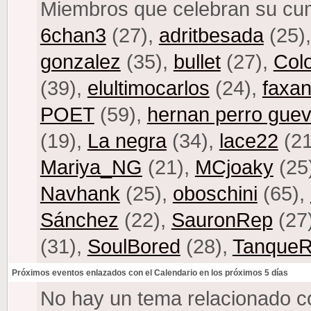
Miembros que celebran su cum
6chan3
(27),
adritbesada
(25)
gonzalez
(35),
bullet
(27),
Col
(39),
elultimocarlos
(24),
faxa
POET
(59),
hernan perro guev
(19),
La negra
(34),
lace22
(21
Mariya_NG
(21),
MCjoaky
(25
Navhank
(25),
oboschini
(65),
Sánchez
(22),
SauronRep
(27
(31),
SoulBored
(28),
TanqueR
Próximos eventos enlazados con el Calendario en los próximos 5 días
No hay un tema relacionado co