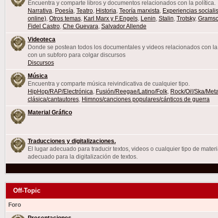
Encuentra y comparte libros y documentos relacionados con la política.
Narrativa
,
Poesía
,
Teatro
,
Historia
,
Teoría marxista
,
Experiencias sociali
online)
,
Otros temas
,
Karl Marx y F.Engels
,
Lenin
,
Stalin
,
Trotsky
,
Gramsc
Fidel Castro
,
Che Guevara
,
Salvador Allende
Videoteca
Donde se postean todos los documentales y videos relacionados con la 
con un subforo para colgar discursos
Discursos
Música
Encuentra y comparte música reivindicativa de cualquier tipo.
HipHop/RAP/Electrónica
,
Fusión/Reegae/Latino/Folk
,
Rock/Oi!/Ska/Meta
clásica/cantautores
,
Himnos/canciones populares/cánticos de guerra
Material Gráfico
Traducciones y digitalizaciones.
El lugar adecuado para traducir textos, videos o cualquier tipo de materi
adecuado para la digitalización de textos.
Off-Topic
Foro
Presentaciones