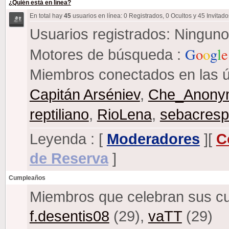
¿Quién está en línea?
En total hay
45
usuarios en línea: 0 Registrados, 0 Ocultos y 45 Invitad
Usuarios registrados: Ninguno
G
o
o
g
l
e
Motores de búsqueda :
Miembros conectados en las ú
Capitán Arséniev
,
Che_Anony
reptiliano
,
RioLena
,
sebacres
Leyenda : [
Moderadores
][
C
de Reserva
]
Cumpleaños
Miembros que celebran sus c
f.desentis08
(29),
vaTT
(29)