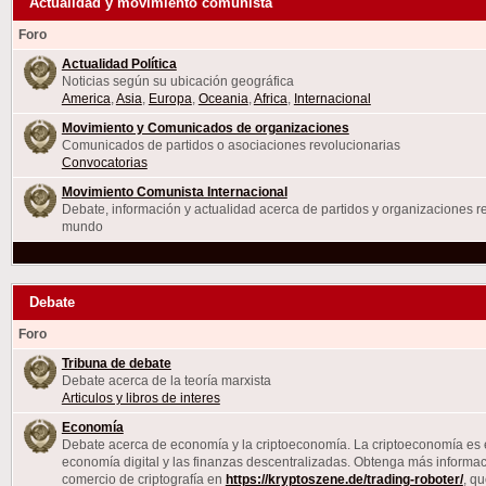
Actualidad y movimiento comunista
Foro
Actualidad Política
Noticias según su ubicación geográfica
America
,
Asia
,
Europa
,
Oceania
,
Africa
,
Internacional
Movimiento y Comunicados de organizaciones
Comunicados de partidos o asociaciones revolucionarias
Convocatorias
Movimiento Comunista Internacional
Debate, información y actualidad acerca de partidos y organizaciones re
mundo
Debate
Foro
Tribuna de debate
Debate acerca de la teoría marxista
Articulos y libros de interes
Economía
Debate acerca de economía y la criptoeconomía. La criptoeconomía es e
economía digital y las finanzas descentralizadas. Obtenga más informaci
comercio de criptografía en
https://kryptoszene.de/trading-roboter/
, q