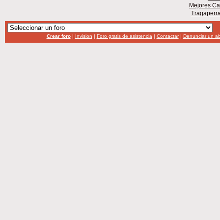
Mejores Ca
Tragaperr
Crear foro
|
Invision
|
Foro gratis de asistencia
|
Contactar
|
Denunciar un a