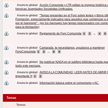
Anuncio global:
Acción Comunista y LTR editan la insignia histórica 
heroicas Juventudes Socialistas Unificadas.
Anuncio global:
"Temas presentes en el Foro sobre textos y libros úti
Formación, especialmente indicados para aquellos que comienzan a i
por el marxismo" - (en los mensajes hay temas relacionados con comic
para la formación)
Anuncio global:
Reglamento de Foro Comunista
...
1
2
4
5
Anuncio global:
Camarada, te necesitamos, ayudanos a mantener
ForoComunista
...
1
2
8
9
Anuncio global:
No publicar NADA en el subforo biblioteca hasta qu
leido este mensaje.
Anuncio global:
AVISO A LA COMUNIDAD, LEER ANTES DE ABRIR P
Importante !!!
1
2
Anuncio global:
Información básica sobre el comunismo y AC.
Temas
Temas