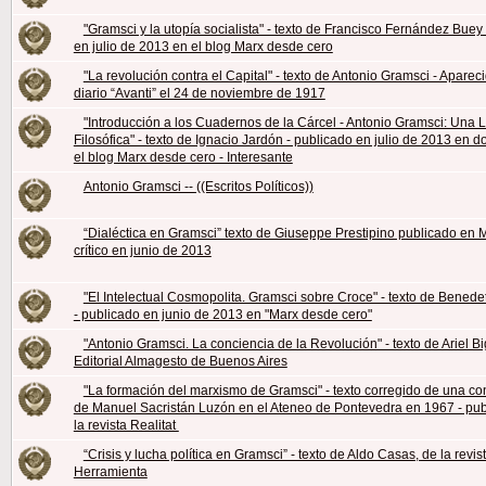
"Gramsci y la utopía socialista" - texto de Francisco Fernández Buey
en julio de 2013 en el blog Marx desde cero
"La revolución contra el Capital" - texto de Antonio Gramsci - Aparec
diario “Avanti” el 24 de noviembre de 1917
"Introducción a los Cuadernos de la Cárcel - Antonio Gramsci: Una 
Filosófica" - texto de Ignacio Jardón - publicado en julio de 2013 en d
el blog Marx desde cero - Interesante
Antonio Gramsci -- ((Escritos Políticos))
“Dialéctica en Gramsci” texto de Giuseppe Prestipino publicado en
crítico en junio de 2013
"El Intelectual Cosmopolita. Gramsci sobre Croce" - texto de Benede
- publicado en junio de 2013 en "Marx desde cero"
"Antonio Gramsci. La conciencia de la Revolución" - texto de Ariel B
Editorial Almagesto de Buenos Aires
"La formación del marxismo de Gramsci" - texto corregido de una co
de Manuel Sacristán Luzón en el Ateneo de Pontevedra en 1967 - pub
la revista Realitat
“Crisis y lucha política en Gramsci” - texto de Aldo Casas, de la revis
Herramienta