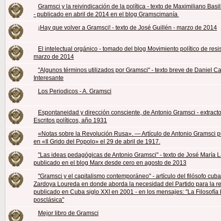
Gramsci y la reivindicación de la política - texto de Maximiliano Basi
- publicado en abril de 2014 en el blog Gramscimanía
¡Hay que volver a Gramsci! - texto de José Guillén - marzo de 2014
El intelectual orgánico - tomado del blog Movimiento político de resi
marzo de 2014
"Algunos términos utilizados por Gramsci" - texto breve de Daniel C
Interesante
Los Periodicos - A. Gramsci
Espontaneidad y dirección consciente, de Antonio Gramsci - extract
Escritos políticos, año 1931
«Notas sobre la Revolución Rusa». ― Artículo de Antonio Gramsci 
en «Il Grido del Popolo» el 29 de abril de 1917.
"Las ideas pedagógicas de Antonio Gramsci" - texto de José María La
publicado en el blog Marx desde cero en agosto de 2013
"Gramsci y el capitalismo contemporáneo" - artículo del filósofo cu
Zardoya Loureda en donde aborda la necesidad del Partido para la re
publicado en Cuba siglo XXI en 2001 - en los mensajes: "La Filosofía
posclásica"
Mejor libro de Gramsci