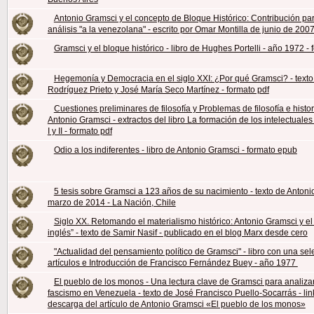
Antonio Gramsci y el concepto de Bloque Histórico: Contribución pa
análisis "a la venezolana" - escrito por Omar Montilla de junio de 200
Gramsci y el bloque histórico - libro de Hughes Portelli - año 1972 - 
Hegemonía y Democracia en el siglo XXI: ¿Por qué Gramsci? - texto
Rodríguez Prieto y José María Seco Martínez - formato pdf
Cuestiones preliminares de filosofía y Problemas de filosofía e histor
Antonio Gramsci - extractos del libro La formación de los intelectuales 
I y II - formato pdf
Odio a los indiferentes - libro de Antonio Gramsci - formato epub
5 tesis sobre Gramsci a 123 años de su nacimiento - texto de Antonio
marzo de 2014 - La Nación, Chile
Siglo XX. Retomando el materialismo histórico: Antonio Gramsci y e
inglés” - texto de Samir Nasif - publicado en el blog Marx desde cero
"Actualidad del pensamiento político de Gramsci" - libro con una sel
artículos e Introducción de Francisco Fernández Buey - año 1977
El pueblo de los monos - Una lectura clave de Gramsci para analizar
fascismo en Venezuela - texto de José Francisco Puello-Socarrás - lin
descarga del artículo de Antonio Gramsci «El pueblo de los monos»