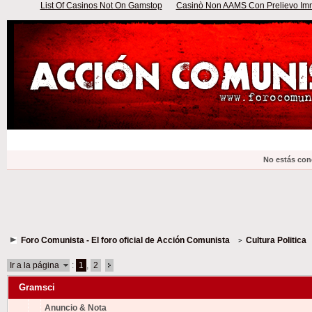
List Of Casinos Not On Gamstop
Casinò Non AAMS Con Prelievo Imme
No estás con
Foro Comunista - El foro oficial de Acción Comunista
Cultura Politica
Ir a la página
:
1
,
2
Gramsci
Anuncio & Nota