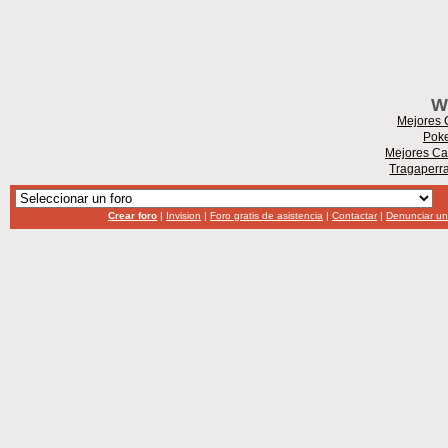
W
Mejores 
Poke
Mejores Ca
Tragaperr
Crear foro
|
Invision
|
Foro gratis de asistencia
|
Contactar
|
Denunciar u