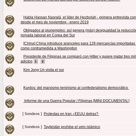
Habla Hassan Nasralá, el líder de Hezbolah - primera entrevista co
desde el mes de noviembre - enero 2019
Obligados al pluriempleo: así genera (más) desigualdad la reducció
jornada laboral en Corea del Sur
[China] China introduce aranceles para 128 mercancías importadas
como contramedida a Washington
Presidente de Filipinas se comparó con Hitler y quiere matar tres mi
adictos
1
2
Kim Jong Un visita el sur
Kurdos: del marxismo-leninismo al confederalismo democrático
Informe de una Guerra Popular / Filipinas [MINI-DOCUMENTAL]
[ Sondeos ]
Protestas en Iran ¿EEUU detras?
[ Sondeos ]
Tayikistán prohibe el velo islámico