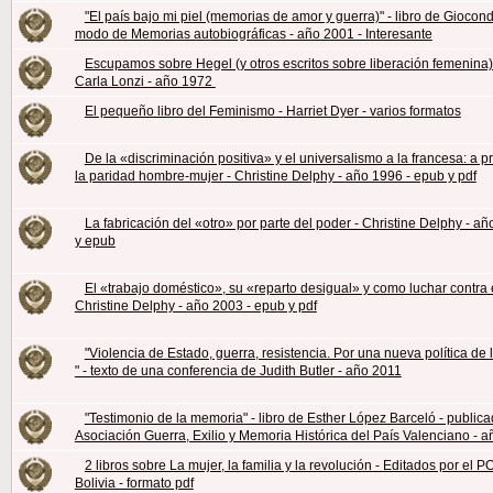
"El país bajo mi piel (memorias de amor y guerra)" - libro de Giocond
modo de Memorias autobiográficas - año 2001 - Interesante
Escupamos sobre Hegel (y otros escritos sobre liberación femenina) 
Carla Lonzi - año 1972
El pequeño libro del Feminismo - Harriet Dyer - varios formatos
De la «discriminación positiva» y el universalismo a la francesa: a p
la paridad hombre-mujer - Christine Delphy - año 1996 - epub y pdf
La fabricación del «otro» por parte del poder - Christine Delphy - añ
y epub
El «trabajo doméstico», su «reparto desigual» y como luchar contra é
Christine Delphy - año 2003 - epub y pdf
"Violencia de Estado, guerra, resistencia. Por una nueva política de 
" - texto de una conferencia de Judith Butler - año 2011
"Testimonio de la memoria" - libro de Esther López Barceló - publica
Asociación Guerra, Exilio y Memoria Histórica del País Valenciano - 
2 libros sobre La mujer, la familia y la revolución - Editados por el 
Bolivia - formato pdf