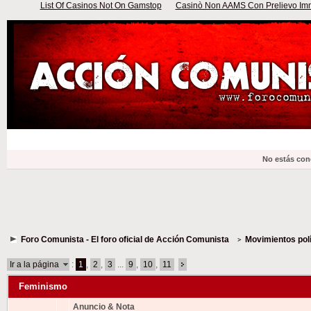
List Of Casinos Not On Gamstop
Casinò Non AAMS Con Prelievo Imme
No estás con
Foro Comunista - El foro oficial de Acción Comunista
Movimientos polí
Ir a la página
:
1
,
2
,
3
...
9
,
10
,
11
Feminismo
Anuncio & Nota