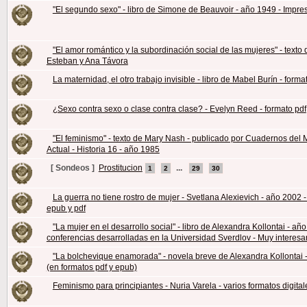
"El segundo sexo" - libro de Simone de Beauvoir - año 1949 - Impre
"El amor romántico y la subordinación social de las mujeres" - texto
Esteban y Ana Távora
La maternidad, el otro trabajo invisible - libro de Mabel Burín - forma
¿Sexo contra sexo o clase contra clase? - Evelyn Reed - formato pdf
"El feminismo" - texto de Mary Nash - publicado por Cuadernos del
Actual - Historia 16 - año 1985
[ Sondeos ]
Prostitucion
...
1
2
29
30
La guerra no tiene rostro de mujer - Svetlana Alexievich - año 2002 
epub y pdf
"La mujer en el desarrollo social" - libro de Alexandra Kollontai - añ
conferencias desarrolladas en la Universidad Sverdlov - Muy interesa
"La bolchevique enamorada" - novela breve de Alexandra Kollontai 
(en formatos pdf y epub)
Feminismo para principiantes - Nuria Varela - varios formatos digital