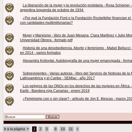
La liberación de la mujer y la revolución proletaria - Rosa Scheiner -
argentina Izquierda de octubre de 1934
¿Por qué la Fundación Ford o la Fundación Rockefeller financian el
con cantidades multimillonarias?
Mujer y Marxismo - libro de Juan Mesana, Clara Martínez y Julio Mo
Universidad Obrera - formato pdf
Historia de una desobediencia. Aborto y feminismo - Mabel Bellucci 
en 2014 - varios formatos
Alexandra Kollontai. Autobiografía de una mujer emancipada - forma
Sobrevivientes - Varias autoras - libro del Servicio de Noticias de la
Latinoamérica y el Caribe - SEMlac - año 2017
Los peligros de las ONGs en los derechos de las mujeres en África -
Karib - Bandera roja Canarias - enero 2019
¿Feminismo con o sin clase? - artículo de Jon E. Illescas - marzo 20
Ir a la página
:
1
,
2
,
3
...
9
,
10
,
11