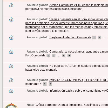
Anuncio global:
Acción Comunista y LTR editan la insignia hi
heroicas Juventudes Socialistas Unificadas.
Anuncio global:
"Temas presentes en el Foro sobre textos y li
para la Formación, especialmente indicados para aquellos qu
interesarse por el marxismo" - (en los mensajes hay temas rel
comics válidos para la formación)
Anuncio global:
Reglamento de Foro Comunista
...
1
2
Anuncio global:
Camarada, te necesitamos, ayudanos a man
ForoComunista
...
1
2
8
9
Anuncio global:
No publicar NADA en el subforo biblioteca h
haya leido este mensaje.
Anuncio global:
AVISO A LA COMUNIDAD, LEER ANTES DE A
Importante !!!
1
2
Anuncio global:
Información básica sobre el comunismo y AC
Nota:
Crítica pormenorizada al feminismo. Sus límites y error