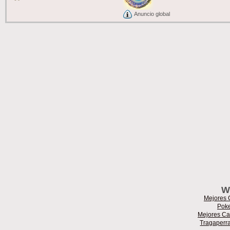
Anuncio global
W
Mejores 
Poke
Mejores Ca
Tragaperr