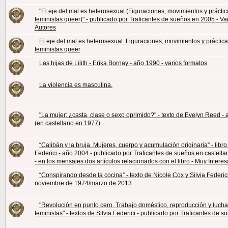
"El eje del mal es heterosexual (Figuraciones, movimientos y práctic
feministas queer)" - publicado por Traficantes de sueños en 2005 - Va
Autores
El eje del mal es heterosexual. Figuraciones, movimientos y práctic
feministas queer
Las hijas de Lilith - Erika Bornay - año 1990 - varios formatos
La violencia es masculina.
"La mujer: ¿casta, clase o sexo oprimido?" - texto de Evelyn Reed -
(en castellano en 1977)
“Calibán y la bruja. Mujeres, cuerpo y acumulación originaria” - libro
Federici - año 2004 - publicado por Traficantes de sueños en castell
- en los mensajes dos artículos relacionados con el libro - Muy Intere
“Conspirando desde la cocina” - texto de Nicole Cox y Silvia Federici
noviembre de 1974/marzo de 2013
"Revolución en punto cero. Trabajo doméstico, reproducción y luch
feministas" - textos de Silvia Federici - publicado por Traficantes de 