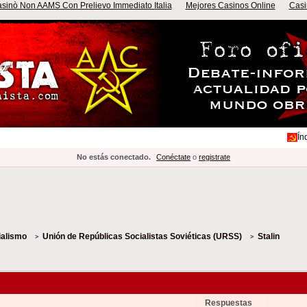
sinò Non AAMS Con Prelievo Immediato Italia
Mejores Casinos Online
Casi
Ín
No estás conectado.
Conéctate
o
registrate
ialismo
Unión de Repúblicas Socialistas Soviéticas (URSS)
Stalin
Respuestas