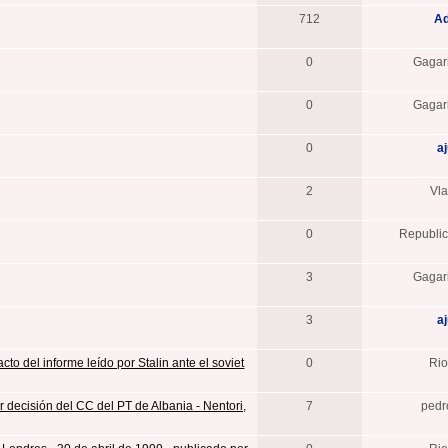
712
A
0
Gaga
0
Gaga
0
a
2
Vl
0
Republic
3
Gaga
3
a
cto del informe leído por Stalin ante el soviet
0
Ri
r decisión del CC del PT de Albania - Nentori,
7
pedr