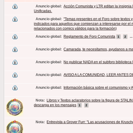
Anuncio global:
Acción Comunista y LTR editan la insignia 
Unificadas.
Anuncio global:
"Temas presentes en el Foro sobre textos y
indicados para aquellos que comienzan a interesarse por el 
relacionados con comics válidos para la formación)
Anuncio global:
Reglamento de Foro Comunista
..
1
2
Anuncio global:
Camarada, te necesitamos, ayudanos a m
Anuncio global:
No publicar NADA en el subforo biblioteca
Anuncio global:
AVISO A LA COMUNIDAD, LEER ANTES DE AB
Anuncio global:
Información básica sobre el comunismo y 
Nota:
Libros y Textos aclaratorios sobre la figura de STALIN
descarga en los mensajes
1
2
Nota:
Entrevista a Grover Furr: "Las acusaciones de Krusche