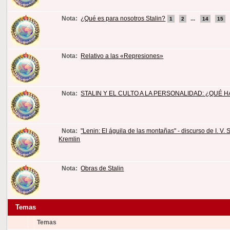
Nota:
¿Qué es para nosotros Stalin?
...
1
2
14
15
Nota:
Relativo a las «Represiones»
Nota:
STALIN Y EL CULTO A LA PERSONALIDAD: ¿QUÉ H
Nota:
"Lenin: El águila de las montañas" - discurso de I. V.
Kremlin
Nota:
Obras de Stalin
Temas
Temas