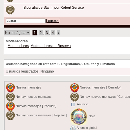
Biografía de Stalin, por Robert Service
Ir a la página
:
1
,
2
,
3
,
4
Moderadores
,
Moderadores
,
Moderadores de Reserva
Usuarios navegando en este foro: 0 Registrados, 0 Ocultos y 1 Invitado
Usuarios registrados: Ninguno
Nuevos mensajes
Nuevos mensajes [ Cerrado ]
No hay nuevos mensajes
No hay nuevos mensajes [ Cerrado
Anuncio
Nuevos mensajes [ Popular ]
No hay nuevos mensajes [ Popular ]
Nota
Anuncio global