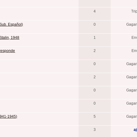
4
Tri
(Sub. Español)
0
Gaga
Stalin, 1948
1
En
 responde
2
En
0
Gaga
2
Gaga
0
Gaga
0
Gaga
(1941-1945)
5
Gaga
3
a