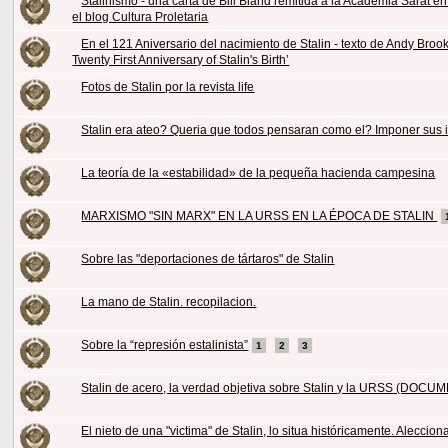
Stalinismo - una carta de Bill Bland remitida a la Academia Sarat e
el blog Cultura Proletaria
En el 121 Aniversario del nacimiento de Stalin - texto de Andy Broo
Twenty First Anniversary of Stalin's Birth’
Fotos de Stalin por la revista life
Stalin era ateo? Queria que todos pensaran como el? Imponer sus 
La teoría de la «estabilidad» de la pequeña hacienda campesina
MARXISMO "SIN MARX" EN LA URSS EN LA ÉPOCA DE STALIN
Sobre las "deportaciones de tártaros" de Stalin
La mano de Stalin. recopilacion.
Sobre la “represión estalinista”
1
2
3
Stalin de acero, la verdad objetiva sobre Stalin y la URSS (DOC
El nieto de una "victima" de Stalin, lo situa históricamente. Aleccion