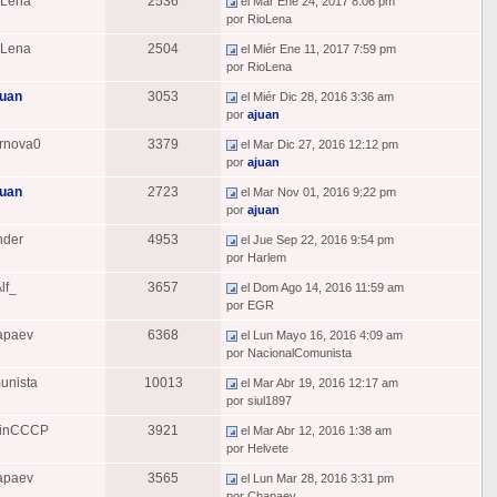
oLena
2536
el Mar Ene 24, 2017 8:06 pm
por RioLena
oLena
2504
el Miér Ene 11, 2017 7:59 pm
por RioLena
juan
3053
el Miér Dic 28, 2016 3:36 am
por
ajuan
rnova0
3379
el Mar Dic 27, 2016 12:12 pm
por
ajuan
juan
2723
el Mar Nov 01, 2016 9:22 pm
por
ajuan
nder
4953
el Jue Sep 22, 2016 9:54 pm
por Harlem
lf_
3657
el Dom Ago 14, 2016 11:59 am
por EGR
apaev
6368
el Lun Mayo 16, 2016 4:09 am
por NacionalComunista
unista
10013
el Mar Abr 19, 2016 12:17 am
por siul1897
rinCCCP
3921
el Mar Abr 12, 2016 1:38 am
por Helvete
apaev
3565
el Lun Mar 28, 2016 3:31 pm
por Chapaev