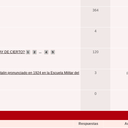
364
4
AY DE CIERTO?
...
120
1
2
4
5
 Stalin pronunciado en 1924 en la Escuela Militar del
3
0
Respuestas
A