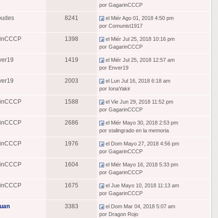
por GagarinCCCP
pudes
8241
el Miér Ago 01, 2018 4:50 pm
por Comunist1917
rinCCCP
1398
el Miér Jul 25, 2018 10:16 pm
por GagarinCCCP
ver19
1419
el Miér Jul 25, 2018 12:57 am
por Enver19
ver19
2003
el Lun Jul 16, 2018 6:18 am
por IonaYakir
rinCCCP
1588
el Vie Jun 29, 2018 11:52 pm
por GagarinCCCP
rinCCCP
2686
el Miér Mayo 30, 2018 2:53 pm
por stalingrado en la memoria
rinCCCP
1976
el Dom Mayo 27, 2018 4:56 pm
por GagarinCCCP
rinCCCP
1604
el Miér Mayo 16, 2018 5:33 pm
por GagarinCCCP
rinCCCP
1675
el Jue Mayo 10, 2018 11:13 am
por GagarinCCCP
juan
3383
el Dom Mar 04, 2018 5:07 am
por Dragon Rojo