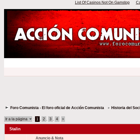
List Of Casinos Not On Gamstop
Ca
Foro Comunista - El foro oficial de Acción Comunista
Historia del Soc
Ir a la página
:
1
,
2
,
3
,
4
Stalin
Anuncio & Nota