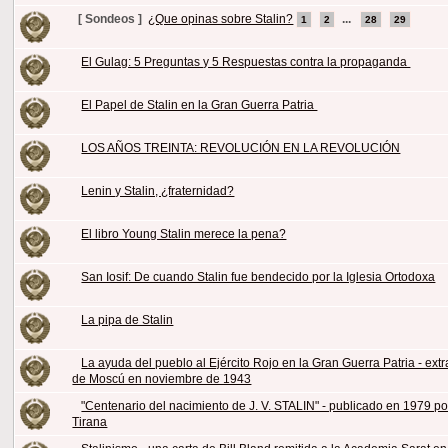
[ Sondeos ]
¿Que opinas sobre Stalin?
...
1
2
28
29
El Gulag: 5 Preguntas y 5 Respuestas contra la propaganda
El Papel de Stalin en la Gran Guerra Patria
LOS AÑOS TREINTA: REVOLUCIÓN EN LA REVOLUCIÓN
Lenin y Stalin, ¿fraternidad?
El libro Young Stalin merece la pena?
San Iosif: De cuando Stalin fue bendecido por la Iglesia Ortodoxa
La pipa de Stalin
La ayuda del pueblo al Ejército Rojo en la Gran Guerra Patria - extra
de Moscú en noviembre de 1943
"Centenario del nacimiento de J. V. STALIN" - publicado en 1979 po
Tirana