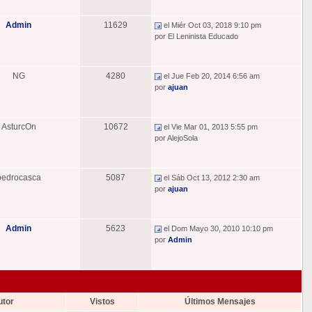
Admin
11629
el Miér Oct 03, 2018 9:10 pm
por El Leninista Educado
NG
4280
el Jue Feb 20, 2014 6:56 am
por
ajuan
AsturcOn
10672
el Vie Mar 01, 2013 5:55 pm
por AlejoSola
pedrocasca
5087
el Sáb Oct 13, 2012 2:30 am
por
ajuan
Admin
5623
el Dom Mayo 30, 2010 10:10 pm
por
Admin
utor
Vistos
Últimos Mensajes