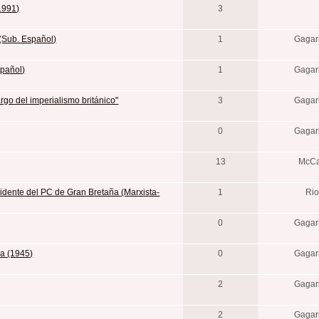
(1991)
3
 (Sub. Español)
1
Gaga
spañol)
1
Gaga
argo del imperialismo británico"
3
Gaga
0
Gaga
13
McCa
residente del PC de Gran Bretaña (Marxista-
1
Ri
0
Gaga
na (1945)
0
Gaga
2
Gaga
2
Gaga