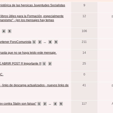
histórica de las heroicas Juventudes Socialistas
9
 libros útiles para la Formación, especialmente
12
marxismo" - (en los mensajes hay temas
.
106
4
5
antener ForoComunista
...
211
1
2
8
9
 hasta que no se haya leido este mensaje.
14
RIR POST !!! Importante !!!
25
1
2
AC.
0
 - links de descarga actualizados - nuevos links de
41
v contra Stalin son falsas"
...
117
1
2
4
5