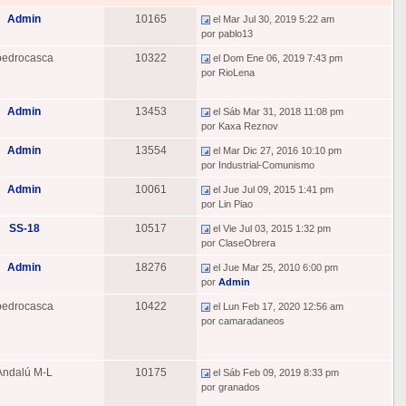
Admin
10165
el Mar Jul 30, 2019 5:22 am
por pablo13
pedrocasca
10322
el Dom Ene 06, 2019 7:43 pm
por RioLena
Admin
13453
el Sáb Mar 31, 2018 11:08 pm
por Kaxa Reznov
Admin
13554
el Mar Dic 27, 2016 10:10 pm
por Industrial-Comunismo
Admin
10061
el Jue Jul 09, 2015 1:41 pm
por Lin Piao
SS-18
10517
el Vie Jul 03, 2015 1:32 pm
por ClaseObrera
Admin
18276
el Jue Mar 25, 2010 6:00 pm
por
Admin
pedrocasca
10422
el Lun Feb 17, 2020 12:56 am
por camaradaneos
Andalú M-L
10175
el Sáb Feb 09, 2019 8:33 pm
por granados