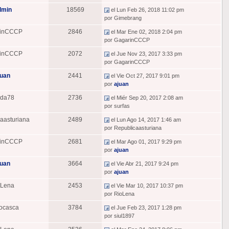
dmin
18569
el Lun Feb 26, 2018 11:02 pm
por Gimebrang
rinCCCP
2846
el Mar Ene 02, 2018 2:04 pm
por GagarinCCCP
rinCCCP
2072
el Jue Nov 23, 2017 3:33 pm
por GagarinCCCP
juan
2441
el Vie Oct 27, 2017 9:01 pm
por
ajuan
ada78
2736
el Miér Sep 20, 2017 2:08 am
por surfas
aasturiana
2489
el Lun Ago 14, 2017 1:46 am
por Republicaasturiana
rinCCCP
2681
el Mar Ago 01, 2017 9:29 pm
por
ajuan
juan
3664
el Vie Abr 21, 2017 9:24 pm
por
ajuan
oLena
2453
el Vie Mar 10, 2017 10:37 pm
por RioLena
ocasca
3784
el Jue Feb 23, 2017 1:28 pm
por siul1897