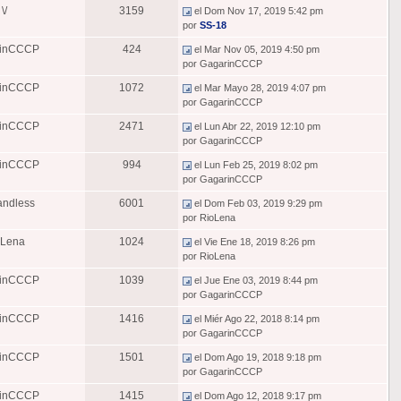
\/
3159
el Dom Nov 17, 2019 5:42 pm
por
SS-18
rinCCCP
424
el Mar Nov 05, 2019 4:50 pm
por GagarinCCCP
rinCCCP
1072
el Mar Mayo 28, 2019 4:07 pm
por GagarinCCCP
rinCCCP
2471
el Lun Abr 22, 2019 12:10 pm
por GagarinCCCP
rinCCCP
994
el Lun Feb 25, 2019 8:02 pm
por GagarinCCCP
ndless
6001
el Dom Feb 03, 2019 9:29 pm
por RioLena
oLena
1024
el Vie Ene 18, 2019 8:26 pm
por RioLena
rinCCCP
1039
el Jue Ene 03, 2019 8:44 pm
por GagarinCCCP
rinCCCP
1416
el Miér Ago 22, 2018 8:14 pm
por GagarinCCCP
rinCCCP
1501
el Dom Ago 19, 2018 9:18 pm
por GagarinCCCP
rinCCCP
1415
el Dom Ago 12, 2018 9:17 pm