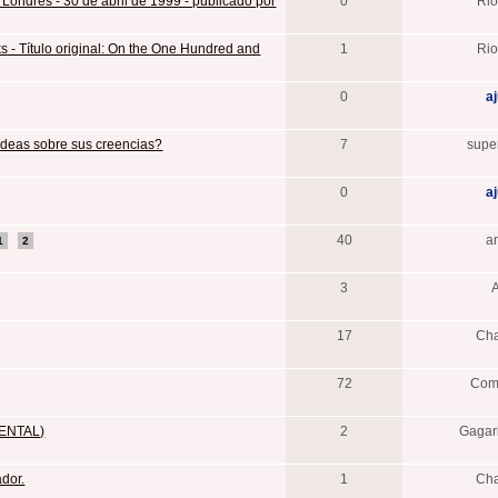
n Londres - 30 de abril de 1999 - publicado por
0
Ri
ks - Título original: On the One Hundred and
1
Ri
0
a
ideas sobre sus creencias?
7
supe
0
a
40
a
1
2
3
A
17
Ch
72
Com
UMENTAL)
2
Gaga
ador.
1
Ch