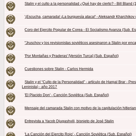
Stalin y el culto a la personalidad ¿Qué hay de cierto? - Bill Bland 
'¡Escucha, camarada! ¡La burguesía ataca!' - Aleksandr Kharchikov
Coro del Ejercito Popular de Corea - El Socialismo Avanza (Sub. E
"Jruschov y los revisionistas soviéticos asesinaron a Stalin por enc
'Por Montañas y Praderas' [Versión Turca] (Sub. Español)
Cuestiones sobre Stalin - Carlos Hermida
Stalin y el “Culto de la Personalidad” - artículo de Harpal Brar - P
Leninista) - año 2017
'El Placido Don' - Canción Soviética (Sub. Español)
Mensaje del camarada Stalin con motivo de la capitulación hitleria
Entrevista a Yacob Djugashvili, bisnieto de José Stalin
'La Canción del Ejercito Rojo' - Canción Soviética (Sub. Español)