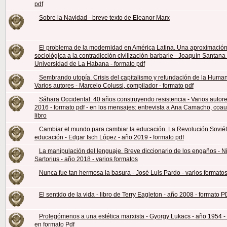
pdf
Sobre la Navidad - breve texto de Eleanor Marx
El problema de la modernidad en América Latina. Una aproximación 
sociológica a la contradicción civilización-barbarie - Joaquín Santana 
Universidad de La Habana - formato pdf
Sembrando utopía. Crisis del capitalismo y refundación de la Human
Varios autores - Marcelo Colussi, compilador - formato pdf
Sáhara Occidental: 40 años construyendo resistencia - Varios autore
2016 - formato pdf - en los mensajes: entrevista a Ana Camacho, coau
libro
Cambiar el mundo para cambiar la educación. La Revolución Soviéti
educación - Edgar Isch López - año 2019 - formato pdf
La manipulación del lenguaje. Breve diccionario de los engaños - N
Sartorius - año 2018 - varios formatos
Nunca fue tan hermosa la basura - José Luis Pardo - varios formatos
El sentido de la vida - libro de Terry Eagleton - año 2008 - formato 
Prolegómenos a una estética marxista - Gyorgy Lukacs - año 1954 
en formato Pdf