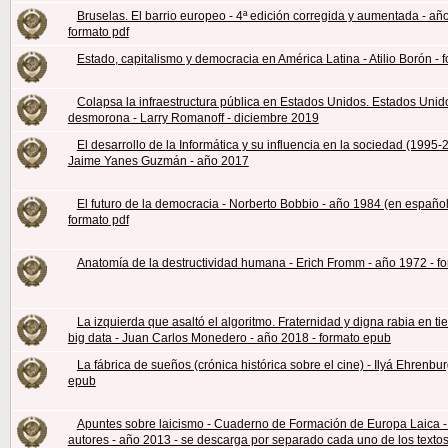
Bruselas. El barrio europeo - 4ª edición corregida y aumentada - añ
formato pdf
Estado, capitalismo y democracia en América Latina - Atilio Borón - 
Colapsa la infraestructura pública en Estados Unidos. Estados Unid
desmorona - Larry Romanoff - diciembre 2019
El desarrollo de la Informática y su influencia en la sociedad (1995-
Jaime Yanes Guzmán - año 2017
El futuro de la democracia - Norberto Bobbio - año 1984 (en español
formato pdf
Anatomía de la destructividad humana - Erich Fromm - año 1972 - fo
La izquierda que asaltó el algoritmo. Fraternidad y digna rabia en t
big data - Juan Carlos Monedero - año 2018 - formato epub
La fábrica de sueños (crónica histórica sobre el cine) - Ilyá Ehrenbur
epub
Apuntes sobre laicismo - Cuaderno de Formación de Europa Laica -
autores - año 2013 - se descarga por separado cada uno de los textos