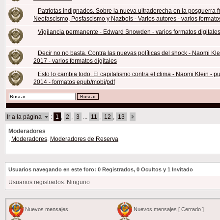
Patriotas indignados. Sobre la nueva ultraderecha en la posguerra fr
Neofascismo, Posfascismo y Nazbols - Varios autores - varios formatos
Vigilancia permanente - Edward Snowden - varios formatos digitale
Decir no no basta. Contra las nuevas políticas del shock - Naomi Kle
2017 - varios formatos digitales
Esto lo cambia todo. El capitalismo contra el clima - Naomi Klein - p
2014 - formatos epub/mobi/pdf
Ir a la página
:
1
,
2
,
3
...
11
,
12
,
13
Moderadores
,
Moderadores
,
Moderadores de Reserva
Usuarios navegando en este foro: 0 Registrados, 0 Ocultos y 1 Invitado
Usuarios registrados: Ninguno
Nuevos mensajes
Nuevos mensajes [ Cerrado ]