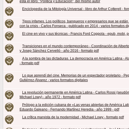
está el libro: "Política y Educación", del mismo autor
Enciclopedia de la Mitología Universal - libro de Arthur Cotterell - fo
Tipos infames. Los políticos, banqueros y empresarios que se están
con la crisis - Carlos Fonseca - publicado en 2014 - varios formatos di
El cine en vivo y sus técnicas - Francis Ford Coppola - epub, mobi, p
Transiciones en el mundo contemporáneo - Coordinación de Alberto
y Josep Sánchez Cervelló - año 2016 - formato pdf
A la sombra de las dictaduras. La democracia en América Latina - A
- formato pdf
Lo que aprendí del cine. Memorias de un espectador proletario - Pe
Gutiérrez-Álvarez - varios formatos digitales
La revolución permanente en América Latina - Carlos Rossi (seudó
Michael Lowy) - año 1972 - formato pdf
Prólogo a la edición cubana de «Las venas abiertas de América Lat
Eduardo Galeano - Fernando Martínez Heredia - año 1999 - pdf
La crítica marxista de la modernidad - Michael Lowy - formato pdf