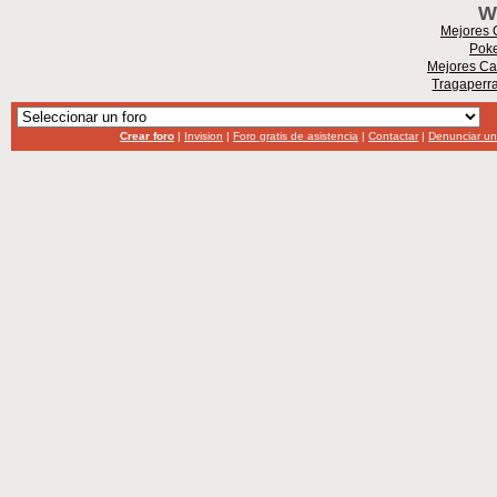
W
Mejores 
Poke
Mejores Ca
Tragaperr
Crear foro
|
Invision
|
Foro gratis de asistencia
|
Contactar
|
Denunciar u