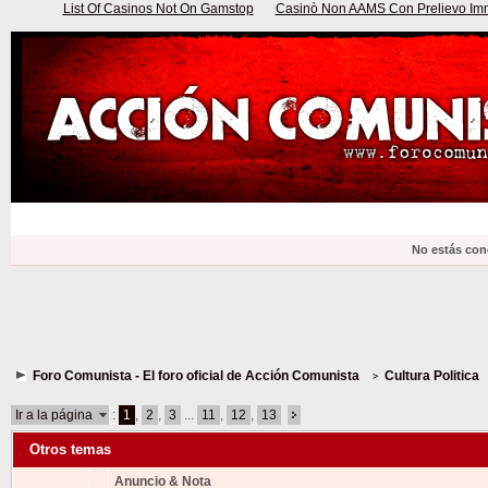
List Of Casinos Not On Gamstop
Casinò Non AAMS Con Prelievo Imme
No estás con
Foro Comunista - El foro oficial de Acción Comunista
Cultura Politica
Ir a la página
:
1
,
2
,
3
...
11
,
12
,
13
Otros temas
Anuncio & Nota