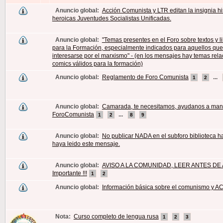
Anuncio global:
Acción Comunista y LTR editan la insignia hi
heroicas Juventudes Socialistas Unificadas.
Anuncio global:
"Temas presentes en el Foro sobre textos y li
para la Formación, especialmente indicados para aquellos qu
interesarse por el marxismo" - (en los mensajes hay temas rel
comics válidos para la formación)
Anuncio global:
Reglamento de Foro Comunista
...
1
2
Anuncio global:
Camarada, te necesitamos, ayudanos a man
ForoComunista
...
1
2
8
9
Anuncio global:
No publicar NADA en el subforo biblioteca h
haya leido este mensaje.
Anuncio global:
AVISO A LA COMUNIDAD, LEER ANTES DE A
Importante !!!
1
2
Anuncio global:
Información básica sobre el comunismo y AC
Nota:
Curso completo de lengua rusa
1
2
3