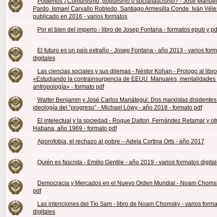
Podemos ¿Comunismo, populismo o socialfascismo? - José Manuel
Pardo, Ismael Carvallo Robledo, Santiago Armesilla Conde, Iván Véle
publicado en 2016 - varios formatos
Por el bien del imperio - libro de Josep Fontana - formatos epub y p
El futuro es un país extraño - Josep Fontana - año 2013 - varios for
digitales
Las ciencias sociales y sus dilemas - Néstor Kohan - Prologo al libro
«Estudiando la contrainsurgencia de EEUU. Manuales, mentalidades 
antropología» - formato pdf
Walter Benjamin y José Carlos Mariátegui: Dos marxistas disidentes 
ideología del “progreso” - Michael Löwy - año 2018 - formato pdf
El intelectual y la sociedad - Roque Dalton, Fernández Retamar y otr
Habana, año 1969 - formato pdf
Aporofobia, el rechazo al pobre – Adela Cortina Orts - año 2017
Quién es fascista - Emilio Gentile - año 2019 - varios formatos digita
Democracia y Mercados en el Nuevo Orden Mundial - Noam Chomsk
pdf
Las intenciones del Tío Sam - libro de Noam Chomsky - varios forma
digitales