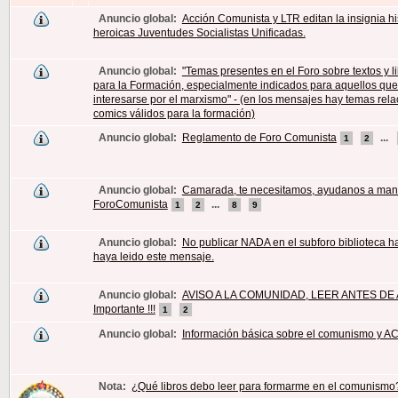
Anuncio global:
Acción Comunista y LTR editan la insignia hi
heroicas Juventudes Socialistas Unificadas.
Anuncio global:
"Temas presentes en el Foro sobre textos y li
para la Formación, especialmente indicados para aquellos qu
interesarse por el marxismo" - (en los mensajes hay temas rel
comics válidos para la formación)
Anuncio global:
Reglamento de Foro Comunista
...
1
2
Anuncio global:
Camarada, te necesitamos, ayudanos a man
ForoComunista
...
1
2
8
9
Anuncio global:
No publicar NADA en el subforo biblioteca h
haya leido este mensaje.
Anuncio global:
AVISO A LA COMUNIDAD, LEER ANTES DE A
Importante !!!
1
2
Anuncio global:
Información básica sobre el comunismo y AC
Nota:
¿Qué libros debo leer para formarme en el comunismo