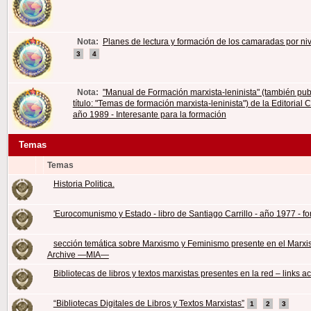
Nota:
Planes de lectura y formación de los camaradas por niv
3
4
Nota:
"Manual de Formación marxista-leninista" (también pub
título: "Temas de formación marxista-leninista") de la Editorial 
año 1989 - Interesante para la formación
Temas
Temas
Historia Politica.
'Eurocomunismo y Estado - libro de Santiago Carrillo - año 1977 - fo
sección temática sobre Marxismo y Feminismo presente en el Marxist
Archive —MIA—
Bibliotecas de libros y textos marxistas presentes en la red – links a
“Bibliotecas Digitales de Libros y Textos Marxistas”
1
2
3