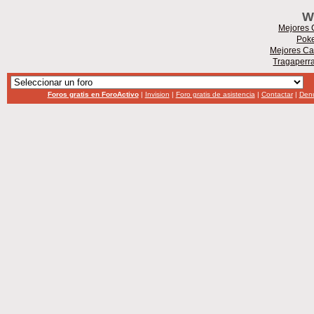
W
Mejores 
Poke
Mejores Ca
Tragaperr
Foros gratis en ForoActivo
|
Invision
|
Foro gratis de asistencia
|
Contactar
|
Denu