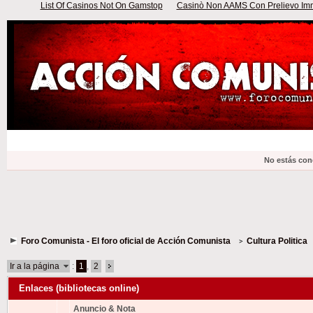
List Of Casinos Not On Gamstop
Casinò Non AAMS Con Prelievo Imme
No estás con
Foro Comunista - El foro oficial de Acción Comunista
Cultura Politica
Ir a la página
:
1
,
2
Enlaces (bibliotecas online)
Anuncio & Nota