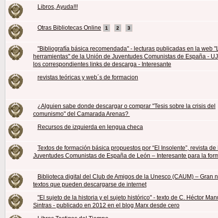
Libros, Ayuda!!!
Otras Bibliotecas Online
1
2
3
"Bibliografía básica recomendada" - lecturas publicadas en la web "
herramientas" de la Unión de Juventudes Comunistas de España - U
los correspondientes links de descarga - Interesante
revistas teóricas y web´s de formacion
¿Alguien sabe donde descargar o comprar "Tesis sobre la crisis del
comunismo" del Camarada Arenas?
Recursos de izquierda en lengua checa
Textos de formación básica propuestos por “El Insolente”, revista de
Juventudes Comunistas de España de León – Interesante para la for
Biblioteca digital del Club de Amigos de la Unesco (CAUM) – Gran
textos que pueden descargarse de internet
"El sujeto de la historia y el sujeto histórico" - texto de C. Héctor M
Sintras - publicado en 2012 en el blog Marx desde cero