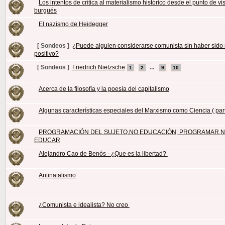
Los intentos de crítica al materialismo histórico desde el punto de vi
burgués
El nazismo de Heidegger
[ Sondeos ]
¿Puede alguien considerarse comunista sin haber sido n
positivo?
[ Sondeos ]
Friedrich Nietzsche
...
1
2
9
10
Acerca de la filosofía y la poesía del capitalismo
Algunas características especiales del Marxismo como Ciencia ( part
PROGRAMACIÓN DEL SUJETO,NO EDUCACIÓN; PROGRAMAR,
EDUCAR
Alejandro Cao de Benós - ¿Que es la libertad?
Antinatalismo
¿Comunista e idealista? No creo