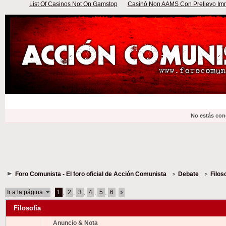
List Of Casinos Not On Gamstop
Casinò Non AAMS Con Prelievo Imme
No estás con
Foro Comunista - El foro oficial de Acción Comunista
Debate
Filos
Ir a la página
:
1
,
2
,
3
,
4
,
5
,
6
Filosofía
Anuncio & Nota