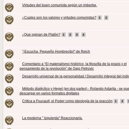
Virtudes del buen comunista según un imberbe.
¿Cuales son los valores y virtudes comunistas?
1
2
¿Que opinan de Platón?
1
2
3
4
"¡Escucha, Pequeño Hombrecito!" de Reich
Comentario a “El materialismo histórico, la filosofía de la praxis y el
pensamiento de la revolución” de Gajo Petrovic
Desarrollo universal de la personalidad / Desarrollo integral del ind
Método dialéctico y Hegel (en dos partes) - Rolando Astarita - se pu
descargar en varios formatos digitales
Critica a Foucault, el Poder como ideología de la reacción
1
2
La moderna " Izquierda" Reaccionaria.