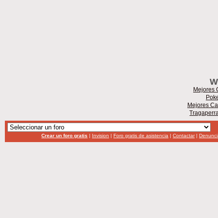
W
Mejores 
Poke
Mejores Ca
Tragaperr
Crear un foro gratis
|
Invision
|
Foro gratis de asistencia
|
Contactar
|
Denunci