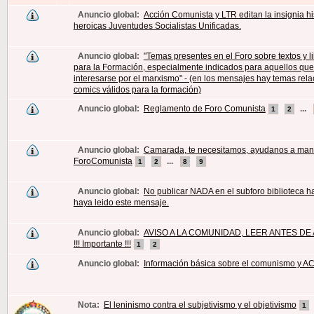
Anuncio global:
Acción Comunista y LTR editan la insignia hi
heroicas Juventudes Socialistas Unificadas.
Anuncio global:
"Temas presentes en el Foro sobre textos y li
para la Formación, especialmente indicados para aquellos qu
interesarse por el marxismo" - (en los mensajes hay temas rel
comics válidos para la formación)
Anuncio global:
Reglamento de Foro Comunista
...
1
2
Anuncio global:
Camarada, te necesitamos, ayudanos a man
ForoComunista
...
1
2
8
9
Anuncio global:
No publicar NADA en el subforo biblioteca h
haya leido este mensaje.
Anuncio global:
AVISO A LA COMUNIDAD, LEER ANTES DE
!!! Importante !!!
1
2
Anuncio global:
Información básica sobre el comunismo y AC
Nota:
El leninismo contra el subjetivismo y el objetivismo
1