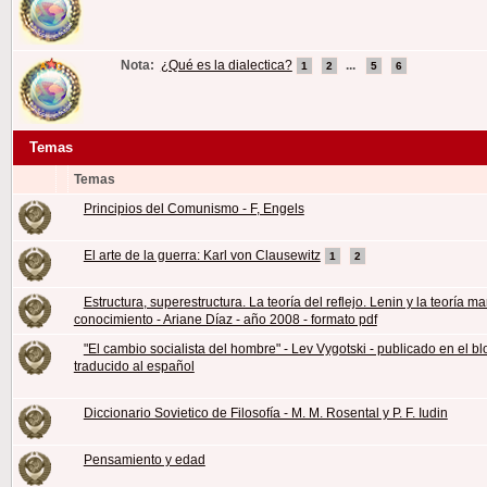
Nota:
¿Qué es la dialectica?
...
1
2
5
6
Temas
Temas
Principios del Comunismo - F, Engels
El arte de la guerra: Karl von Clausewitz
1
2
Estructura, superestructura. La teoría del reflejo. Lenin y la teoría ma
conocimiento - Ariane Díaz - año 2008 - formato pdf
"El cambio socialista del hombre" - Lev Vygotski - publicado en el bl
traducido al español
Diccionario Sovietico de Filosofía - M. M. Rosental y P. F. Iudin
Pensamiento y edad