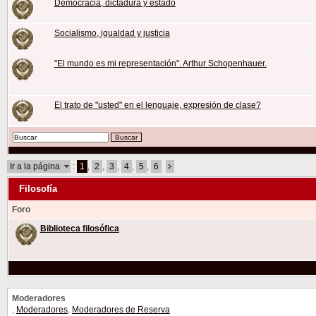
Democracia, dictadura y estado
Socialismo, igualdad y justicia
"El mundo es mi representación". Arthur Schopenhauer.
El trato de "usted" en el lenguaje, expresión de clase?
Ir a la página
:
1
,
2
,
3
,
4
,
5
,
6
Filosofía
Foro
Biblioteca filosófica
Moderadores
,
Moderadores
,
Moderadores de Reserva