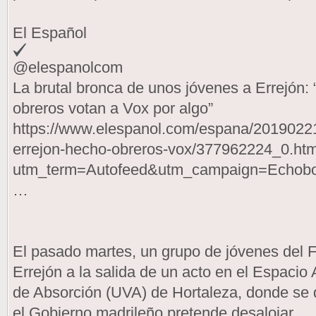
El Español
@elespanolcom
La brutal bronca de unos jóvenes a Errejón
obreros votan a Vox por algo”
https://www.elespanol.com/espana/20190221
errejon-hecho-obreros-vox/377962224_0.htm
utm_term=Autofeed&utm_campaign=Echob
…
El pasado martes, un grupo de jóvenes del F
Errejón a la salida de un acto en el Espacio
de Absorción (UVA) de Hortaleza, donde se d
el Gobierno madrileño pretende desalojar.