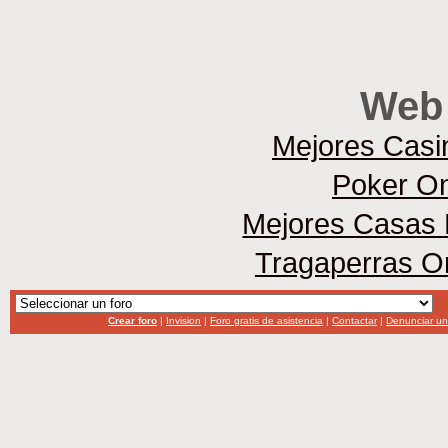
Web 
Mejores Casi
Poker On
Mejores Casas 
Tragaperras O
Crear foro
|
Invision
|
Foro gratis de asistencia
|
Contactar
|
Denunciar u