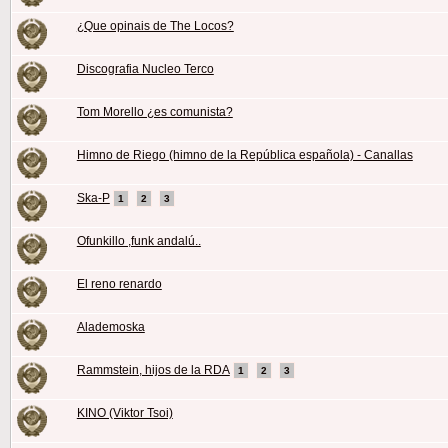
¿Que opinais de The Locos?
Discografia Nucleo Terco
Tom Morello ¿es comunista?
Himno de Riego (himno de la República española) - Canallas
Ska-P
1
2
3
Ofunkillo ,funk andalú..
El reno renardo
Alademoska
Rammstein, hijos de la RDA
1
2
3
KINO (Viktor Tsoi)