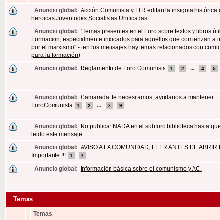
Anuncio global:
Acción Comunista y LTR editan la insignia histórica 
heroicas Juventudes Socialistas Unificadas.
Anuncio global:
"Temas presentes en el Foro sobre textos y libros úti
Formación, especialmente indicados para aquellos que comienzan a i
por el marxismo" - (en los mensajes hay temas relacionados con comic
para la formación)
Anuncio global:
Reglamento de Foro Comunista
...
1
2
4
5
Anuncio global:
Camarada, te necesitamos, ayudanos a mantener
ForoComunista
...
1
2
8
9
Anuncio global:
No publicar NADA en el subforo biblioteca hasta qu
leido este mensaje.
Anuncio global:
AVISO A LA COMUNIDAD, LEER ANTES DE ABRIR P
Importante !!!
1
2
Anuncio global:
Información básica sobre el comunismo y AC.
Temas
Temas