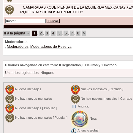
CAMARADAS ¿QUE PIENSAN DE LA IZQUIERDA MEXICANA? ¿EX
IZQUIERDA SOCIALISTA EN MEXICO?
Ir a la página
:
1
,
2
,
3
,
4
,
5
,
6
,
7
,
8
Moderadores
,
Moderadores
,
Moderadores de Reserva
Usuarios navegando en este foro: 0 Registrados, 0 Ocultos y 1 Invitado
Usuarios registrados: Ninguno
Nuevos mensajes
Nuevos mensajes [ Cerrado ]
No hay nuevos mensajes
No hay nuevos mensajes [ Cerrado 
Anuncio
Nuevos mensajes [ Popular ]
No hay nuevos mensajes [ Popular ]
Nota
Anuncio global