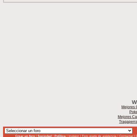
W
Mejores 
Poke
Mejores Ca
Tragaperr
Crear un foro
|
Sociedad
|
Política
|
Invision
|
Foro gratis de asistencia
|
Contactar
|