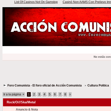
List Of Casinos Not On Gamstop
Casinò Non AAMS Con Prelievo Imme
No estás con
Foro Comunista - El foro oficial de Acción Comunista
Cultura Politica
Ir a la página
:
1
,
2
,
3
,
4
,
5
,
6
,
7
,
8
Rock/Oi!/Ska/Metal
Anuncio & Nota