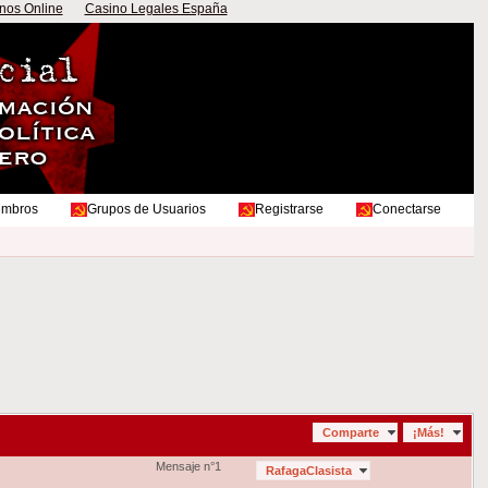
nos Online
Casino Legales España
embros
Grupos de Usuarios
Registrarse
Conectarse
Comparte
¡Más!
Mensaje n°1
RafagaClasista