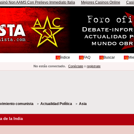
sinò Non AAMS Con Prelievo Immediato Italia
Mejores Casinos Online
Casi
Índice
FAQ
Buscar
Mi
No estás conectado.
Conéctate
o
registrate
ovimiento comunista
Actualidad Política
Asia
a de la India