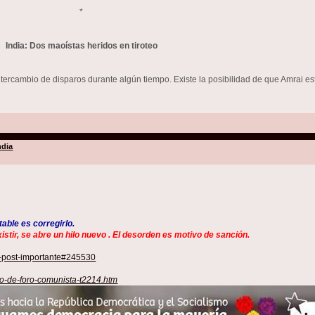
*
India: Dos maoístas heridos en tiroteo
ercambio de disparos durante algún tiempo. Existe la posibilidad de que Amrai estu
ndia
able es corregirlo.
se abre un hilo nuevo . El desorden es motivo de sanción.
r-post-importante#245530
to-de-foro-comunista-t2214.htm