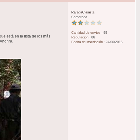
RafagaClasista
Camarada
Cantidad de envíos
:
55
e está en la lista de los más
Reputación
:
86
 Andhra.
Fecha de inscripción
:
24/06/2016