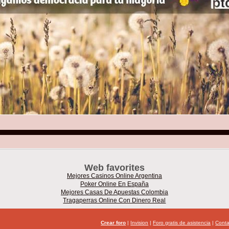
Web favorites
Mejores Casinos Online Argentina
Poker Online En España
Mejores Casas De Apuestas Colombia
Tragaperras Online Con Dinero Real
Crear foro
|
Invision
|
Foro gratis de asistencia
|
Conta