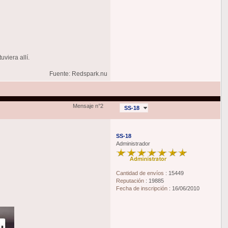
viera allí.
Fuente: Redspark.nu
Mensaje n°2
SS-18
SS-18
Administrador
Cantidad de envíos
:
15449
Reputación
:
19885
Fecha de inscripción
:
16/06/2010