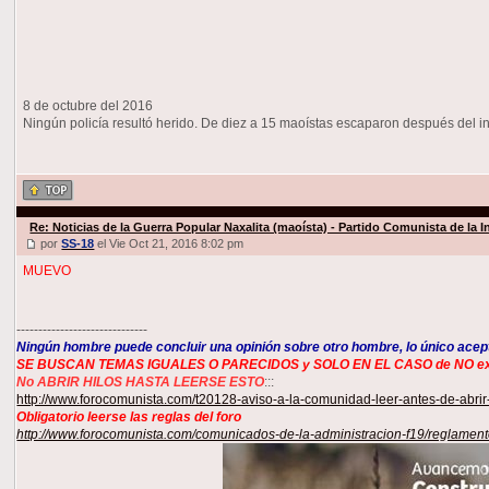
8 de octubre del 2016
Ningún policía resultó herido. De diez a 15 maoístas escaparon después del int
Re: Noticias de la Guerra Popular Naxalita (maoísta) - Partido Comunista de la I
por
SS-18
el Vie Oct 21, 2016 8:02 pm
MUEVO
------------------------------
Ningún hombre puede concluir una opinión sobre otro hombre, lo único acept
SE BUSCAN TEMAS IGUALES O PARECIDOS y SOLO EN EL CASO de NO existir, 
No ABRIR HILOS HASTA LEERSE ESTO
:::
http://www.forocomunista.com/t20128-aviso-a-la-comunidad-leer-antes-de-abri
Obligatorio leerse las reglas del foro
http://www.forocomunista.com/comunicados-de-la-administracion-f19/reglamen