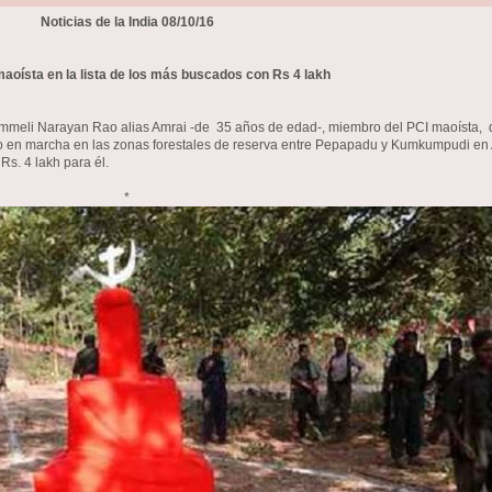
Noticias de la India 08/10/16
maoísta en la lista de los más buscados con Rs 4 lakh
emmeli Narayan Rao alias Amrai -de 35 años de edad-, miembro del PCI maoísta, qu
to en marcha en las zonas forestales de reserva entre Pepapadu y Kumkumpudi en
s. 4 lakh para él.
*