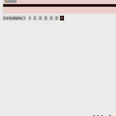
Ir a la página
:
1
,
2
,
3
,
4
,
5
,
6