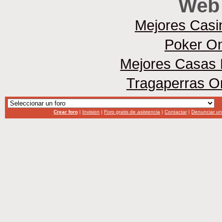
Web 
Mejores Casi
Poker On
Mejores Casas 
Tragaperras O
Crear foro
|
Invision
|
Foro gratis de asistencia
|
Contactar
|
Denunciar u