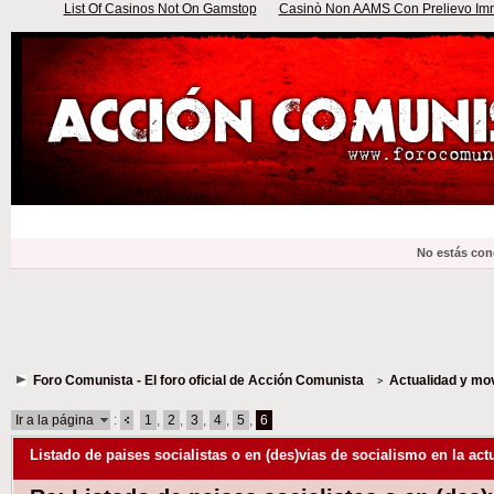
List Of Casinos Not On Gamstop
Casinò Non AAMS Con Prelievo Imme
No estás con
Foro Comunista - El foro oficial de Acción Comunista
Actualidad y mo
Ir a la página
:
1
,
2
,
3
,
4
,
5
,
6
Listado de paises socialistas o en (des)vias de socialismo en la act