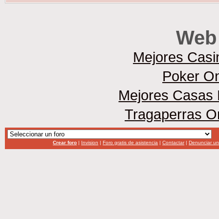
Web 
Mejores Casi
Poker On
Mejores Casas 
Tragaperras O
Crear foro
|
Invision
|
Foro gratis de asistencia
|
Contactar
|
Denunciar u