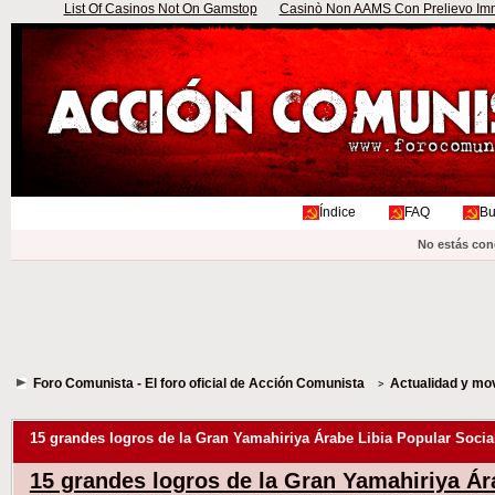
List Of Casinos Not On Gamstop
Casinò Non AAMS Con Prelievo Imme
Índice
FAQ
Bu
No estás con
Foro Comunista - El foro oficial de Acción Comunista
Actualidad y mo
15 grandes logros de la Gran Yamahiriya Árabe Libia Popular Social
15 grandes logros de la Gran Yamahiriya Ár