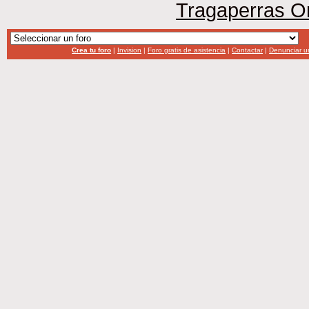
Tragaperras O
Crea tu foro
|
Invision
|
Foro gratis de asistencia
|
Contactar
|
Denunciar u