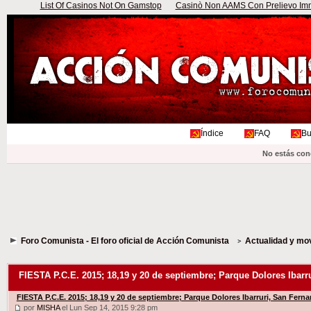
List Of Casinos Not On Gamstop
Casinò Non AAMS Con Prelievo Imme
Índice
FAQ
Bu
No estás con
Foro Comunista - El foro oficial de Acción Comunista
Actualidad y mo
FIESTA P.C.E. 2015; 18,19 y 20 de septiembre; Parque Dolores Ibar
FIESTA P.C.E. 2015; 18,19 y 20 de septiembre; Parque Dolores Ibarruri, San Fern
por
MISHA
el Lun Sep 14, 2015 9:28 pm