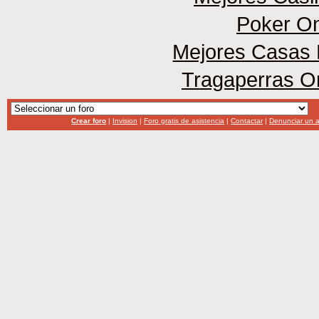
Poker On
Mejores Casas 
Tragaperras O
Crear foro
|
Invision
|
Foro gratis de asistencia
|
Contactar
|
Denunciar un 