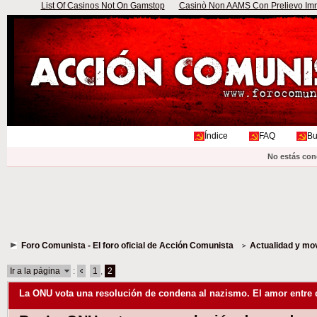
List Of Casinos Not On Gamstop
Casinò Non AAMS Con Prelievo Imme
Índice
FAQ
Bu
No estás con
Foro Comunista - El foro oficial de Acción Comunista
Actualidad y mo
Ir a la página
:
1
,
2
La ONU vota una resolución de condena al nazismo. El amor entre 