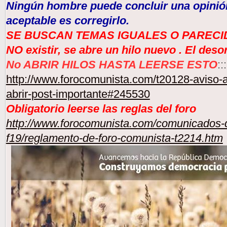
Ningún hombre puede concluir una opinión
aceptable es corregirlo.
SE BUSCAN TEMAS IGUALES O PARECID
NO existir, se abre un hilo nuevo . El des
No ABRIR HILOS HASTA LEERSE ESTO
:::
http://www.forocomunista.com/t20128-aviso-a
abrir-post-importante#245530
Obligatorio leerse las reglas del foro
http://www.forocomunista.com/comunicados-d
f19/reglamento-de-foro-comunista-t2214.htm