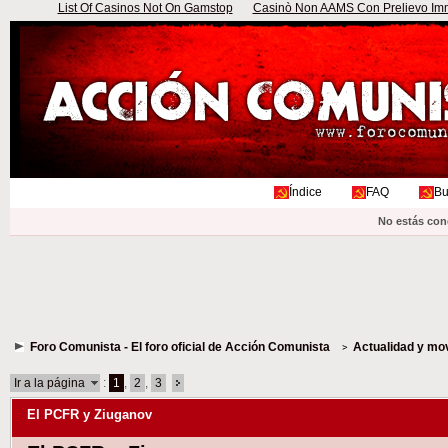
List Of Casinos Not On Gamstop
Casinò Non AAMS Con Prelievo Imme
Índice
FAQ
Bu
No estás con
Foro Comunista - El foro oficial de Acción Comunista
Actualidad y mo
Ir a la página
:
1
,
2
,
3
El PCFR y Ziuganov