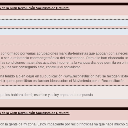
io de la Gran Revolución Socialista de Octubre!
 conformado por varias agrupaciones marxista-leninistas que abogan por la necesi
 ser la referencia contrahegemónica del proletariado. Para ello han elaborado una
ue las condiciones materiales actuales imponen a la vanguardia, que permita en prime
 y, una vez conseguido esto, construir el socialismo.
 ha tenido a bien dejar en su publicación (www.reconstitucion.net) se recogen text
ia) que te permitirán esclarecer ideas sobre el Movimiento por la Reconstitución.
que les hablara de mi, eso hice y estoy esperando respuesta
io de la Gran Revolución Socialista de Octubre!
 la gente de mi zona. Estoy impaciente por recibir noticias ya que hace mucho q