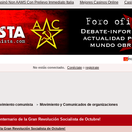
sinò Non AAMS Con Prelievo Immediato Italia
Mejores Casinos Online
Casi
Ín
No estás conectado.
Conéctate
o
registrate
ovimiento comunista
Movimiento y Comunicados de organizaciones
centernario de la Gran Revolución Socialista de Octubre!
e la Gran Revolución Socialista de Octubre!