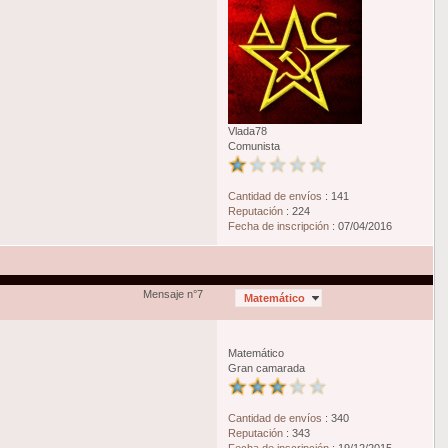
Vlada78
Comunista
Cantidad de envíos
:
141
Reputación
:
224
Fecha de inscripción
:
07/04/2016
Mensaje n°7
Matemático
Matemático
Gran camarada
Cantidad de envíos
:
340
Reputación
:
343
Fecha de inscripción
:
19/12/2015