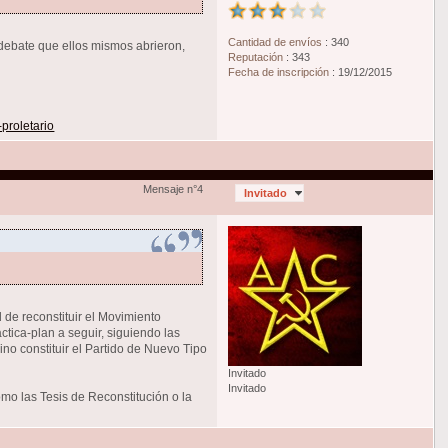
Cantidad de envíos
:
340
debate que ellos mismos abrieron,
Reputación
:
343
Fecha de inscripción
:
19/12/2015
proletario
Mensaje n°4
Invitado
de reconstituir el Movimiento
tica-plan a seguir, siguiendo las
ino constituir el Partido de Nuevo Tipo
Invitado
Invitado
omo las Tesis de Reconstitución o la