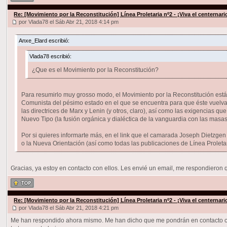
Re: [Movimiento por la Reconstitución] Línea Proletaria nº2 - ¡Viva el centernar
por Vlada78 el Sáb Abr 21, 2018 4:14 pm
Anxe_Elard escribió:
Vlada78 escribió:
¿Que es el Movimiento por la Reconstitución?
Para resumirlo muy grosso modo, el Movimiento por la Reconstitución está
Comunista del pésimo estado en el que se encuentra para que éste vuelva a
las directrices de Marx y Lenin (y otros, claro), así como las exigencias q
Nuevo Tipo (la fusión orgánica y dialéctica de la vanguardia con las masas)
Por si quieres informarte más, en el link que el camarada Joseph Dietzgen
o la Nueva Orientación (así como todas las publicaciones de Línea Proletar
Gracias, ya estoy en contacto con ellos. Les envié un email, me respondieron 
Re: [Movimiento por la Reconstitución] Línea Proletaria nº2 - ¡Viva el centernar
por Vlada78 el Sáb Abr 21, 2018 4:21 pm
Me han respondido ahora mismo. Me han dicho que me pondrán en contacto con