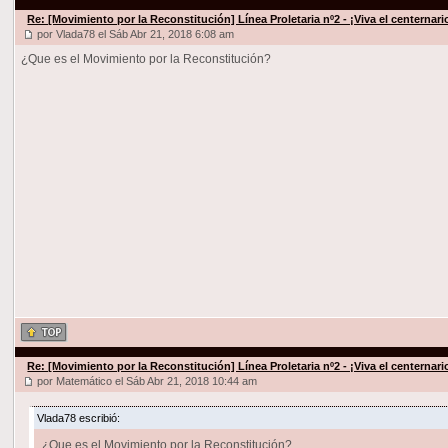
Re: [Movimiento por la Reconstitución] Línea Proletaria nº2 - ¡Viva el centernar
por Vlada78 el Sáb Abr 21, 2018 6:08 am
¿Que es el Movimiento por la Reconstitución?
Re: [Movimiento por la Reconstitución] Línea Proletaria nº2 - ¡Viva el centernar
por Matemático el Sáb Abr 21, 2018 10:44 am
Vlada78 escribió:
¿Que es el Movimiento por la Reconstitución?