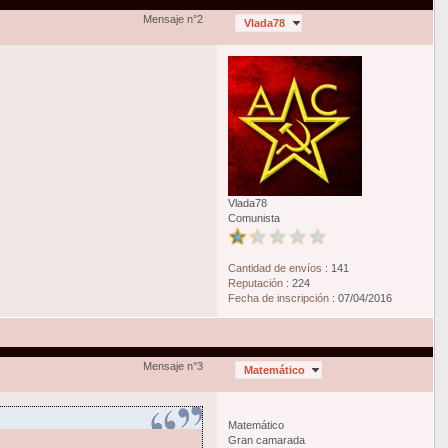
Mensaje n°2
Vlada78
Vlada78
Comunista
Cantidad de envíos
:
141
Reputación
:
224
Fecha de inscripción
:
07/04/2016
Mensaje n°3
Matemático
Matemático
Gran camarada