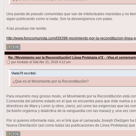
Una panda de pseudo comunistas que van de intelectuales marxistas y no tien
sigan publicando como si nada. Son la desvergüenza con patas.
A las pruebas me remito:
http://www.forocomunista.com/t39398-movimiento-por-la-reconstitucion-linea-
Re: [Movimiento por la Reconstitución] Línea Proletaria nº2 - ¡Viva el centernar
por Invitado el Sáb Abr 21, 2018 4:12 pm
Vlada78 escribió:
¿Que es el Movimiento por la Reconstitución?
Para resumirlo muy grosso modo, el Movimiento por la Reconstitución está con
Comunista del pésimo estado en el que se encuentra para que éste vuelva a ser
directrices de Marx y Lenin (y otros, claro), así como las exigencias que las 
(la fusión orgánica y dialéctica de la vanguardia con las masas) y, una vez con
Por si quieres informarte más, en el link que el camarada Joseph Dietzgen ha 
Nueva Orientación (así como todas las publicaciones de Línea Proletaria) que 