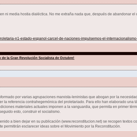
en ni media hostia dialéctica. No me extraña nada que, después de abandonar el 
proletaria-n1-estado-espanol-carcel-de-naciones-impulsemos-el-internacionalismo-
io de la Gran Revolución Socialista de Octubre!
formado por varias agrupaciones marxista-leninistas que abogan por la necesidad 
 la referencia contrahegemónica del proletariado. Para ello han elaborado una tác
condiciones materiales actuales imponen a la vanguardia, que permita en primer térm
seguido esto, construir el socialismo.
tenido a bien dejar en su publicación (www.reconstitucion.net) se recogen textos c
te permitirán esclarecer ideas sobre el Movimiento por la Reconstitución.