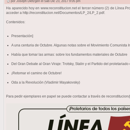
por Joseph Dietzgen el Sáb Dic 23, 2017 9:05 pm
Ha aparecido hoy en www.reconstitucion.net el tercer número (2) de Línea Prol
acceder a http://reconstitucion.net/Documentos/LP_2/LP_2.pdf.
Contenidos:
Presentación]
A una centuria de Octubre. Algunas notas sobre el Movimiento Comunista I
Había que tomar las armas: sobre los fundamentos materiales de Octubre
Del Gran Debate al Gran Viraje: Trotsky, Stalin y el Partido del proletariad
¡Retomar el camino de Octubre!
Oda a la Revolución (Vladimir Mayakovsky)
Para pedir ejemplares en papel se puede contactar a través de
reconstitucio