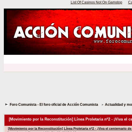
List Of Casinos Not On Gamstop
Ca
Foro Comunista - El foro oficial de Acción Comunista
Actualidad y m
[Movimiento por la Reconstitución] Línea Proletaria nº2 - ¡Viva el 
[Movimiento por la Reconstitución] Línea Proletaria nº2 - ¡Viva el centernario d