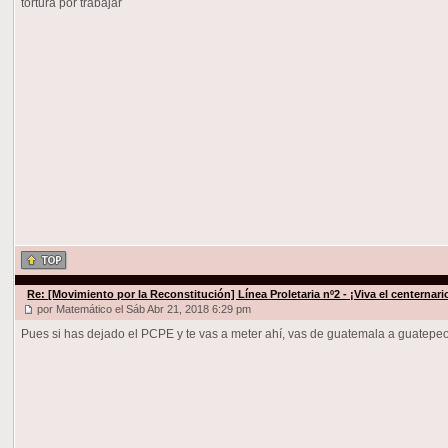
tortura por trabajar
Re: [Movimiento por la Reconstitución] Línea Proletaria nº2 - ¡Viva el centernar
por Matemático el Sáb Abr 21, 2018 6:29 pm
Pues si has dejado el PCPE y te vas a meter ahí, vas de guatemala a guatepeo