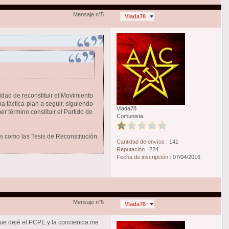
Mensaje n°5
Vlada78
dad de reconstituir el Movimiento
 táctica-plan a seguir, siguiendo
Vlada78
r término constituir el Partido de
Comunista
os como las Tesis de Reconstitución
Cantidad de envíos
:
141
Reputación
:
224
Fecha de inscripción
:
07/04/2016
Mensaje n°6
Vlada78
ue dejé el PCPE y la conciencia me