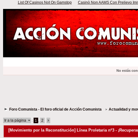
List Of Casinos Not On Gamstop
Casinò Non AAMS Con Prelievo Imme
No estás con
Foro Comunista - El foro oficial de Acción Comunista
Actualidad y mo
Ir a la página
:
1
,
2
[Movimiento por la Reconstitución] Línea Proletaria nº3 - ¡Recuperar