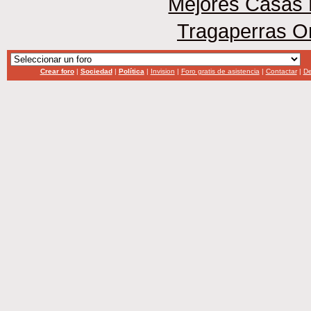
Mejores Casas 
Tragaperras O
Crear foro
|
Sociedad
|
Política
|
Invision
|
Foro gratis de asistencia
|
Contactar
|
De