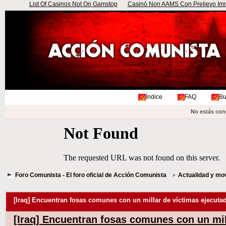
List Of Casinos Not On Gamstop
Casinò Non AAMS Con Prelievo Imme
Índice
FAQ
Bu
No estás con
Foro Comunista - El foro oficial de Acción Comunista
Actualidad y mo
[Iraq] Encuentran fosas comunes con un millar de víctimas ejecut
[Iraq] Encuentran fosas comunes con un mil