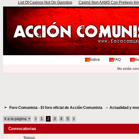
List Of Casinos Not On Gamstop
Casinò Non AAMS Con Prelievo Imme
Índice
FAQ
Bu
No estás con
Foro Comunista - El foro oficial de Acción Comunista
Actualidad y mo
Ir a la página
:
1
,
2
,
3
,
4
,
5
Convocatorias
Temas