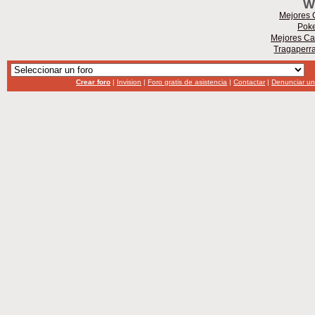
W
Mejores 
Poke
Mejores Ca
Tragaperr
Crear foro
|
Invision
|
Foro gratis de asistencia
|
Contactar
|
Denunciar u