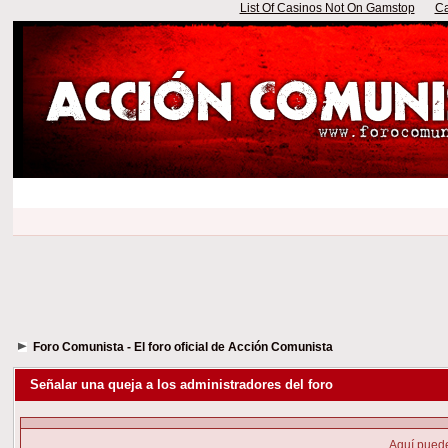
List Of Casinos Not On Gamstop
Ca
Foro Comunista - El foro oficial de Acción Comunista
Señalar una queja a los administradores del foro
Aquí puede