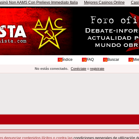
sinò Non AAMS Con Prelievo Immediato Italia
Mejores Casinos Online
Casi
Índice
FAQ
Buscar
Mi
No estás conectado.
Conéctate
o
registrate
s denunciar contenidos ilícitos o contra las
condiciones generales de utilización d