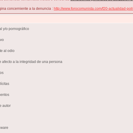
ina concerniente a la denuncia :
http://www.forocomunista.com/f20-actualidad-poli
l y/o pornográfico
ivo
te al odio
e afecto a la integridad de una persona
sos
ícitas
mentos
e autor
lware