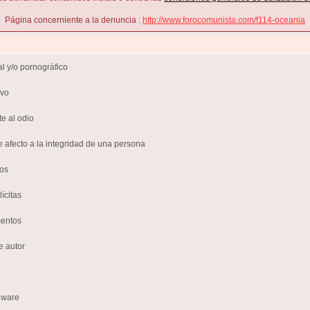
Página concerniente a la denuncia :
http://www.forocomunista.com/f114-oceania
l y/o pornográfico
ivo
te al odio
e afecto a la integridad de una persona
sos
ícitas
mentos
e autor
lware