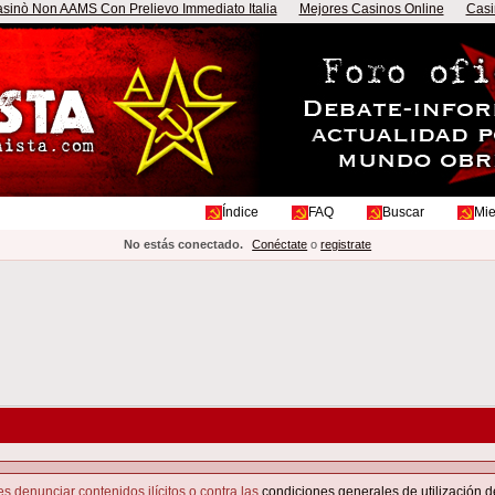
sinò Non AAMS Con Prelievo Immediato Italia
Mejores Casinos Online
Casi
Índice
FAQ
Buscar
Mi
No estás conectado.
Conéctate
o
registrate
s denunciar contenidos ilícitos o contra las
condiciones generales de utilización d