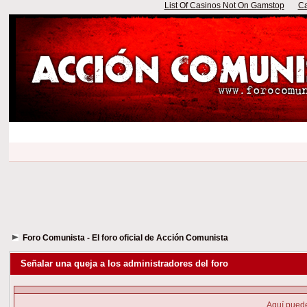
List Of Casinos Not On Gamstop
Ca
Foro Comunista - El foro oficial de Acción Comunista
Señalar una queja a los administradores del foro
Aquí puede