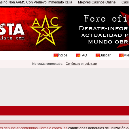
sinò Non AAMS Con Prelievo Immediato Italia
Mejores Casinos Online
Casi
Índice
FAQ
Buscar
Mi
No estás conectado.
Conéctate
o
registrate
s denunciar contenidos ilícitos o contra las
condiciones generales de utilización d