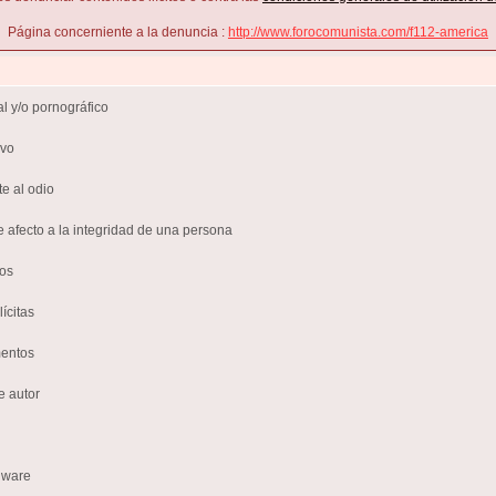
Página concerniente a la denuncia :
http://www.forocomunista.com/f112-america
l y/o pornográfico
ivo
te al odio
e afecto a la integridad de una persona
sos
ícitas
mentos
e autor
lware