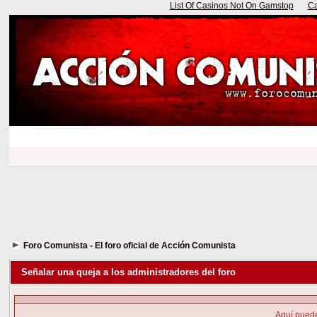
List Of Casinos Not On Gamstop
Ca
Foro Comunista - El foro oficial de Acción Comunista
Señalar una queja a los administradores del foro
Aquí puede